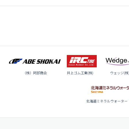
（株）阿部商会
井上ゴム工業(株)
ウェッジ(株
北海道ミネラルウォーター