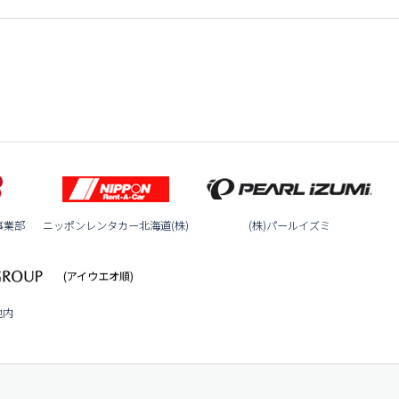
事業部
ニッポンレンタカー北海道(株)
(株)パールイズミ
(アイウエオ順)
池内